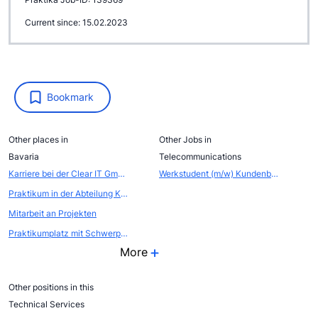
Current since: 15.02.2023
Bookmark
Other places in
Other Jobs in
Bavaria
Telecommunications
Karriere bei der Clear IT GmbH
Werkstudent (m/w) Kundenbetreuer (m/w) CS - Business
Praktikum in der Abteilung Kommunikation - Öffentlichkeitsarbeit / Eventmarketing
Mitarbeit an Projekten
Praktikumplatz mit Schwerpunkt Steuerberatung und Wirtschaftspr&uuml;fung
More
Other positions in this
Technical Services