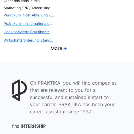
Other positions in this
Marketing / PR / Advertising
Praktikum in der Abteilung Kommunikation - Öffentlichkeitsarbeit / Eventmarketing
Praktikum im internationalen EVENTBEREICH (Atout France, die franz&ouml;sische Zentrale f&uuml;r Tourismus, Abteilung FRANCE CONVENTION BUREAU
Hochmotivierte Praktikanten als WEBSCOUTS gesucht
Wirtschaftsförderung, Standort- und Citymarketing
More
On PRAKTIKA, you will find companies
that are relevant to you for a
successful and sustainable start to
your career. PRAKTIKA has been your
career assistant since 1997.
find INTERNSHIP