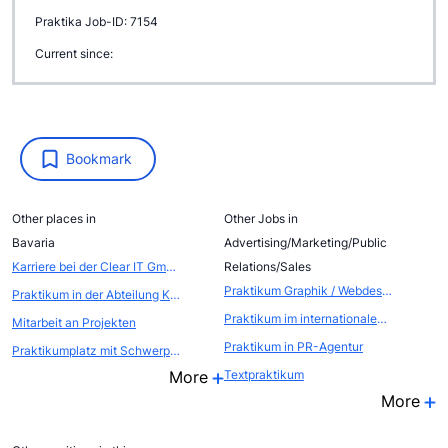
Praktika Job-ID: 7154
Current since:
Bookmark
Other places in
Other Jobs in
Bavaria
Advertising/Marketing/Public
Karriere bei der Clear IT GmbH
Relations/Sales
Praktikum Graphik / Webdesign
Praktikum in der Abteilung Kommunikation - Öffentlichkeitsarbeit / Eventmarketing
Praktikum im internationalen EVENTBEREICH (Atout France, die franz&ouml;sische Zentrale f&uuml;r Tourismus, Abteilung FRANCE CONVENTION BUREAU
Mitarbeit an Projekten
Praktikum in PR-Agentur
Praktikumplatz mit Schwerpunkt Steuerberatung und Wirtschaftspr&uuml;fung
More
Textpraktikum
More