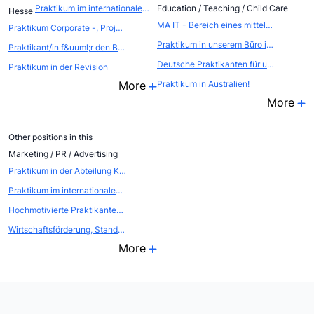
Praktikum im internationalen EVENTBEREICH (Atout France, die franz&ouml;sische Zentrale f&uuml;r Tourismus, Abteilung FRANCE CONVENTION BUREAU
Education / Teaching / Child Care
Hesse
MA IT - Bereich eines mittelständischen Unternehmens
Praktikum Corporate -, Project -, Structured -, Clean Energy -, Real Estate Finance u. Capital Markets
Praktikum in unserem Büro in Leipzig Abteilung Verkauf
Praktikant/in f&uuml;r den Bereich Online Marketing und Content Management
Deutsche Praktikanten für unser International SalesTeam (Paris)
Praktikum in der Revision
More
Praktikum in Australien!
More
Other positions in this
Marketing / PR / Advertising
Praktikum in der Abteilung Kommunikation - Öffentlichkeitsarbeit / Eventmarketing
Praktikum im internationalen EVENTBEREICH (Atout France, die franz&ouml;sische Zentrale f&uuml;r Tourismus, Abteilung FRANCE CONVENTION BUREAU
Hochmotivierte Praktikanten als WEBSCOUTS gesucht
Wirtschaftsförderung, Standort- und Citymarketing
More