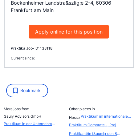
Bockenheimer Landstra&szlig;e 2-4, 60306
Frankfurt am Main
Apply online for this position
Praktika Job-ID: 138118
Current since:
Bookmark
More jobs from
Other places in
Gauly Advisors GmbH
Praktikum im internationalen EVENTBEREICH (Atout France, die franz&ouml;sische Zentrale f&uuml;r Tourismus, Abteilung FRANCE CONVENTION BUREAU
Hesse
Praktikum in der Unternehmenskommunikation mit Schwerpunkt Public Affairs & Government Relations
Praktikum Corporate -, Project -, Structured -, Clean Energy -, Real Estate Finance u. Capital Markets
Praktikant/in f&uuml;r den Bereich Online Marketing und Content Management