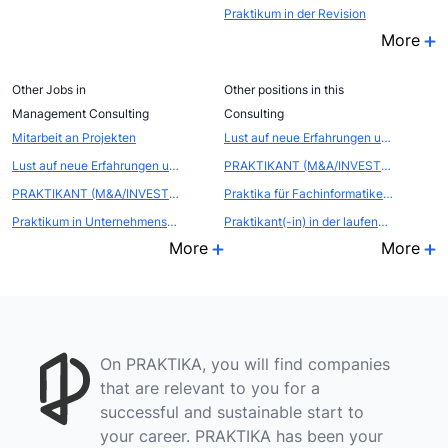
Praktikum in der Revision
More
Other Jobs in
Other positions in this
Management Consulting
Consulting
Mitarbeit an Projekten
Lust auf neue Erfahrungen und spannende Herausforderungen? Dann komm zu uns als Werksstudent (m/w/d)
Lust auf neue Erfahrungen und spannende Herausforderungen? Dann komm zu uns als Werksstudent (m/w/d)
PRAKTIKANT (M&A/INVESTMENT BANKING) (M/W/D)
PRAKTIKANT (M&A/INVESTMENT BANKING) (M/W/D)
Praktika für Fachinformatiker/-in Systemintegration
Praktikum in Unternehmensberatung
Praktikant(-in) in der laufenden Projektarbeit
More
More
On PRAKTIKA, you will find companies
that are relevant to you for a
successful and sustainable start to
your career. PRAKTIKA has been your