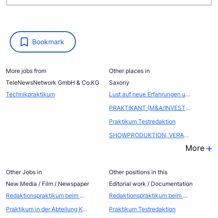
Bookmark
More jobs from
Other places in
TeleNewsNetwork GmbH & Co.KG
Saxony
Technikpraktikum
Lust auf neue Erfahrungen und spannende Herausforderungen? Dann komm zu uns als Werksstudent (m/w/d)
PRAKTIKANT (M&A/INVESTMENT BANKING) (M/W/D)
Praktikum Testredaktion
SHOWPRODUKTION, VERANSTALTUNGSMANAGEMENT
More
Other Jobs in
Other positions in this
New Media / Film / Newspaper
Editorial work / Documentation
Redaktionspraktikum beim Publisher und Podcaster Netzpiloten
Redaktionspraktikum beim Publisher und Podcaster Netzpiloten
Praktikum in der Abteilung Kommunikation - Öffentlichkeitsarbeit / Eventmarketing
Praktikum Testredaktion