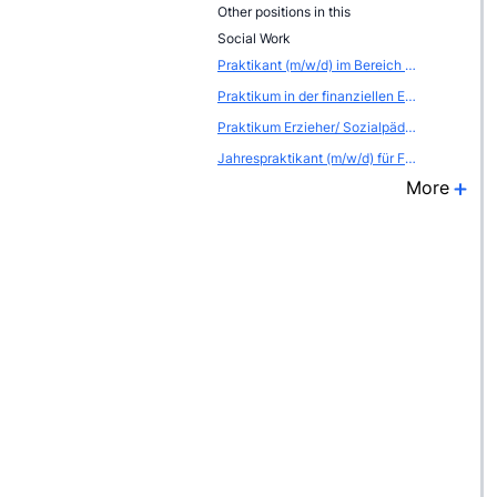
Other positions in this
Social Work
Praktikant (m/w/d) im Bereich Betriebliches Gesundheitsmanagment
Praktikum in der finanziellen Entwicklungszusammenarbeit - Gesundheit, Bildung und Soziale Sicherung - Westafrika
Praktikum Erzieher/ Sozialpädagogik im Kindergarten
Jahrespraktikant (m/w/d) für Familienanaloge Wohngruppe in Ibbenbüren
More