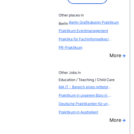
Other places in
Berlin Grafikdesign Praktikum
Berlin
Praktikum Eventmanagement
Praktika für Fachinformatiker/-in Systemintegration
PR-Praktikum
More
Other Jobs in
Education / Teaching / Child Care
MA IT - Bereich eines mittelständischen Unternehmens
Praktikum in unserem Büro in Leipzig Abteilung Verkauf
Deutsche Praktikanten für unser International SalesTeam (Paris)
Praktikum in Australien!
More