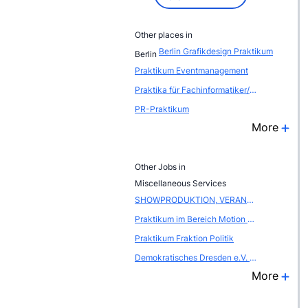
Other places in
Berlin Grafikdesign Praktikum
Berlin
Praktikum Eventmanagement
Praktika für Fachinformatiker/-in Systemintegration
PR-Praktikum
More
Other Jobs in
Miscellaneous Services
SHOWPRODUKTION, VERANSTALTUNGSMANAGEMENT
Praktikum im Bereich Motion Capture und 2D/3D Animation
Praktikum Fraktion Politik
Demokratisches Dresden e.V. - Gemeinnützig anerkannter Verein
More