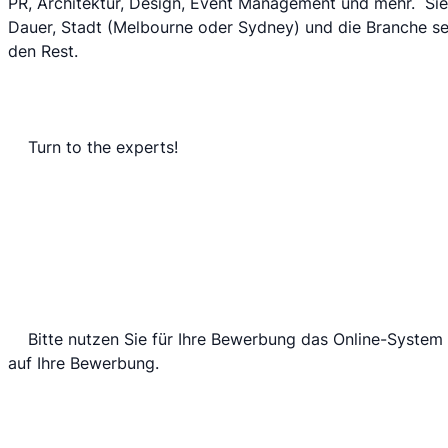
PR, Architektur, Design, Event Management und mehr.  Si
Dauer, Stadt (Melbourne oder Sydney) und die Branche sel
den Rest.
 	Turn to the experts!
 	Bitte nutzen Sie für Ihre Bewerbung das Online-System von praktika.de. Wir freuen uns 
auf Ihre Bewerbung.