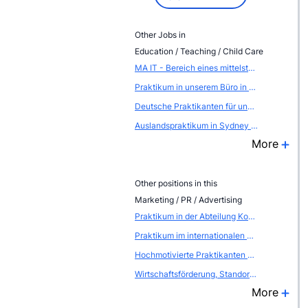
Other Jobs in
Education / Teaching / Child Care
MA IT - Bereich eines mittelständischen Unternehmens
Praktikum in unserem Büro in Leipzig Abteilung Verkauf
Deutsche Praktikanten für unser International SalesTeam (Paris)
Auslandspraktikum in Sydney in Bereich Marketing!
More
Other positions in this
Marketing / PR / Advertising
Praktikum in der Abteilung Kommunikation - Öffentlichkeitsarbeit / Eventmarketing
Praktikum im internationalen EVENTBEREICH (Atout France, die franz&ouml;sische Zentrale f&uuml;r Tourismus, Abteilung FRANCE CONVENTION BUREAU
Hochmotivierte Praktikanten als WEBSCOUTS gesucht
Wirtschaftsförderung, Standort- und Citymarketing
More