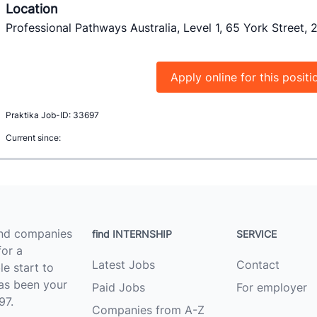
Location
Professional Pathways Australia, Level 1, 65 York Street,
Apply online for this positi
Praktika Job-ID: 33697
Current since:
ind companies
find INTERNSHIP
SERVICE
for a
Latest Jobs
Contact
le start to
as been your
Paid Jobs
For employer
97.
Companies from A-Z