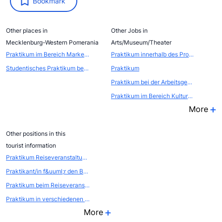
Bookmark
Other places in
Other Jobs in
Mecklenburg-Western Pomerania
Arts/Museum/Theater
Praktikum im Bereich Marketingstrategie und Digitales (m/w/d)
Praktikum innerhalb des Projekts Atelierstipendium Zollverein
Studentisches Praktikum beim Künstlerhaus Ahrenshoop e. V.
Praktikum
Praktikum bei der Arbeitsgemeinschaft Literarischer Gesellschaften und Gedenkstätten
Praktikum im Bereich Kulturmanagement auf Französisch und Deutsch
More
Other positions in this
tourist information
Praktikum Reiseveranstaltung und Touristik ab Fr&uuml;hjahr 2023
Praktikant/in f&uuml;r den Bereich Online Marketing und Content Management
Praktikum beim Reiseveranstalter
Praktikum in verschiedenen Bereichen
More