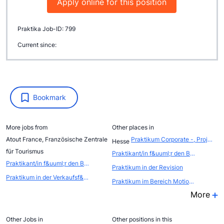
Apply online for this position
Praktika Job-ID: 799
Current since:
Bookmark
More jobs from
Other places in
Atout France, Französische Zentrale
Praktikum Corporate -, Project -, Structured -, Clean Energy -, Real Estate Finance u. Capital Markets
Hesse
für Tourismus
Praktikant/in f&uuml;r den Bereich Online Marketing und Content Management
Praktikant/in f&uuml;r den Bereich Online Marketing und Content Management
Praktikum in der Revision
Praktikum in der Verkaufsf&ouml;rderung - Atout France - Franz&ouml;sische Zentrale f&uuml;r Tourismus
Praktikum im Bereich Motion Capture und 2D/3D Animation
More
Other Jobs in
Other positions in this