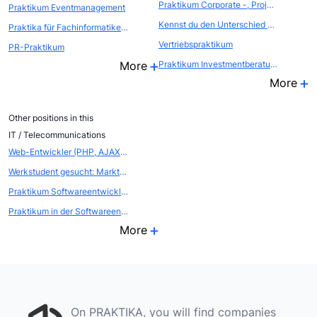
Praktikum Corporate -, Project -, Structured -, Clean Energy -, Real Estate Finance u. Capital Markets
Praktikum Eventmanagement
Kennst du den Unterschied zwischen SOS und SEO?
Praktika für Fachinformatiker/-in Systemintegration
Vertriebspraktikum
PR-Praktikum
More
Praktikum Investmentberatung
More
Other positions in this
IT / Telecommunications
Web-Entwickler (PHP, AJAX, .NET, MySQL)
Werkstudent gesucht: Marktanalyse, Dokumentation , Aufbereitung nahe Hannover 2min von Bhf. entfernt
Praktikum Softwareentwicklung Web oder .NET
Praktikum in der Softwareentwicklung
More
On PRAKTIKA, you will find companies