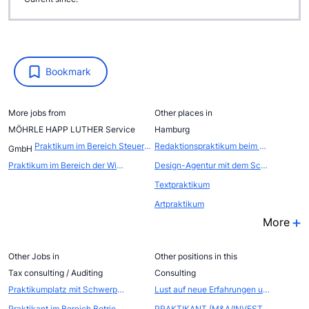
Bookmark
More jobs from
Other places in
MÖHRLE HAPP LUTHER Service
Hamburg
Praktikum im Bereich Steuerberatung
Redaktionspraktikum beim Publisher und Podcaster Netzpiloten
GmbH
Praktikum im Bereich der Wirtschaftspr&uuml;fung
Design-Agentur mit dem Schwerpunkt Innenarchitektur bietet Praktikum
Textpraktikum
Artpraktikum
More
Other Jobs in
Other positions in this
Tax consulting / Auditing
Consulting
Praktikumplatz mit Schwerpunkt Steuerberatung und Wirtschaftspr&uuml;fung
Lust auf neue Erfahrungen und spannende Herausforderungen? Dann komm zu uns als Werksstudent (m/w/d)
Praktikant im Bereich Betriebswirtschaft
PRAKTIKANT (M&A/INVESTMENT BANKING) (M/W/D)