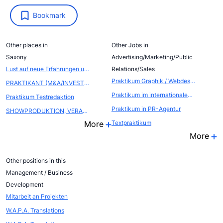
Bookmark
Other places in
Other Jobs in
Saxony
Advertising/Marketing/Public
Lust auf neue Erfahrungen und spannende Herausforderungen? Dann komm zu uns als Werksstudent (m/w/d)
Relations/Sales
Praktikum Graphik / Webdesign
PRAKTIKANT (M&A/INVESTMENT BANKING) (M/W/D)
Praktikum im internationalen EVENTBEREICH (Atout France, die franz&ouml;sische Zentrale f&uuml;r Tourismus, Abteilung FRANCE CONVENTION BUREAU
Praktikum Testredaktion
Praktikum in PR-Agentur
SHOWPRODUKTION, VERANSTALTUNGSMANAGEMENT
More
Textpraktikum
More
Other positions in this
Management / Business
Development
Mitarbeit an Projekten
W.A.P.A. Translations