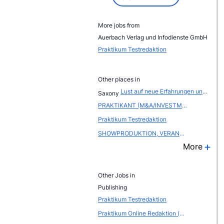
More jobs from
Auerbach Verlag und Infodienste GmbH
Praktikum Testredaktion
Other places in
Lust auf neue Erfahrungen und spannende Herausforderungen? Dann komm zu uns als Werksstudent (m/w/d)
Saxony
PRAKTIKANT (M&A/INVESTMENT BANKING) (M/W/D)
Praktikum Testredaktion
SHOWPRODUKTION, VERANSTALTUNGSMANAGEMENT
More
Other Jobs in
Publishing
Praktikum Testredaktion
Praktikum Online Redaktion (m/w)