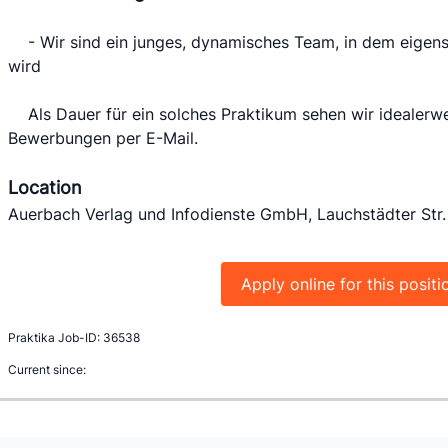
 	- Wir sind ein junges, dynamisches Team, in dem eigenständiges Arbeiten gefördert 
wird
 	Als Dauer für ein solches Praktikum sehen wir idealerweise 3 bis 6 Monate vor. Bitte 
Bewerbungen per E-Mail.
Location
Auerbach Verlag und Infodienste GmbH, Lauchstädter Str.
Apply online for this positi
Praktika Job-ID: 36538
Current since: