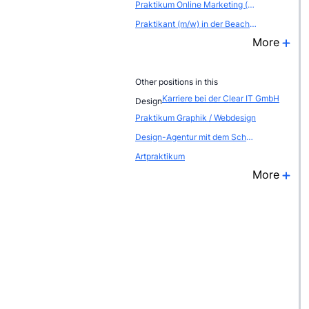
Praktikum Online Marketing (m/w) mit Fokus auf Shop Management
Praktikant (m/w) in der Beachflags Produktion
More
Other positions in this
Karriere bei der Clear IT GmbH
Design
Praktikum Graphik / Webdesign
Design-Agentur mit dem Schwerpunkt Innenarchitektur bietet Praktikum
Artpraktikum
More