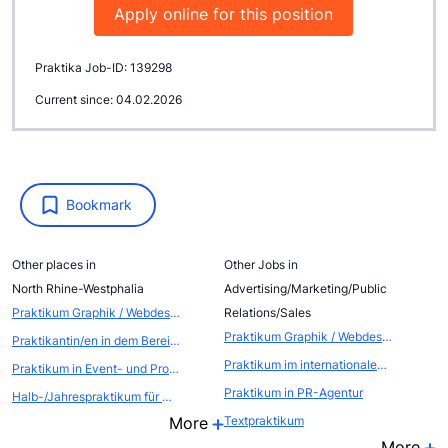
Apply online for this position
Praktika Job-ID: 139298
Current since: 04.02.2026
Bookmark
Other places in
Other Jobs in
North Rhine-Westphalia
Advertising/Marketing/Public
Praktikum Graphik / Webdesign
Relations/Sales
Praktikum Graphik / Webdesign
Praktikantin/en in dem Bereich Web-Seiten-Gestaltung / Internet-Produktion
Praktikum im internationalen EVENTBEREICH (Atout France, die franz&ouml;sische Zentrale f&uuml;r Tourismus, Abteilung FRANCE CONVENTION BUREAU
Praktikum in Event- und Promotionagentur
Praktikum in PR-Agentur
Halb-/Jahrespraktikum für Werbung und Direktmarketing
More
Textpraktikum
More