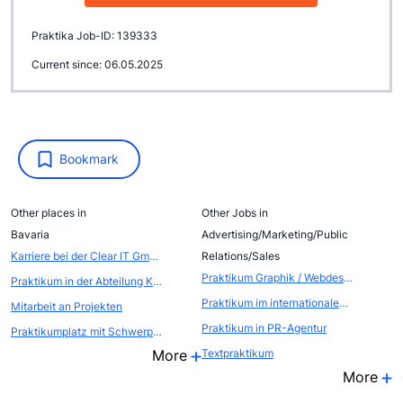
Praktika Job-ID: 139333
Current since: 06.05.2025
Bookmark
Other places in
Other Jobs in
Bavaria
Advertising/Marketing/Public
Karriere bei der Clear IT GmbH
Relations/Sales
Praktikum Graphik / Webdesign
Praktikum in der Abteilung Kommunikation - Öffentlichkeitsarbeit / Eventmarketing
Praktikum im internationalen EVENTBEREICH (Atout France, die franz&ouml;sische Zentrale f&uuml;r Tourismus, Abteilung FRANCE CONVENTION BUREAU
Mitarbeit an Projekten
Praktikum in PR-Agentur
Praktikumplatz mit Schwerpunkt Steuerberatung und Wirtschaftspr&uuml;fung
More
Textpraktikum
More