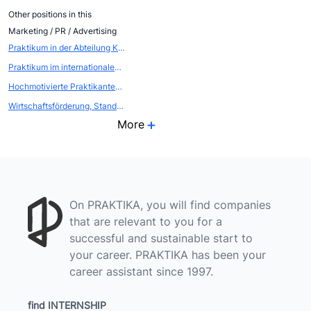
Other positions in this
Marketing / PR / Advertising
Praktikum in der Abteilung Kommunikation - Öffentlichkeitsarbeit / Eventmarketing
Praktikum im internationalen EVENTBEREICH (Atout France, die franz&ouml;sische Zentrale f&uuml;r Tourismus, Abteilung FRANCE CONVENTION BUREAU
Hochmotivierte Praktikanten als WEBSCOUTS gesucht
Wirtschaftsförderung, Standort- und Citymarketing
More
On PRAKTIKA, you will find companies
that are relevant to you for a
successful and sustainable start to
your career. PRAKTIKA has been your
career assistant since 1997.
find INTERNSHIP