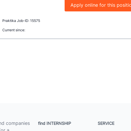
Apply online for this positi
Praktika Job-ID: 15575
Current since:
ind companies
find INTERNSHIP
SERVICE
for a