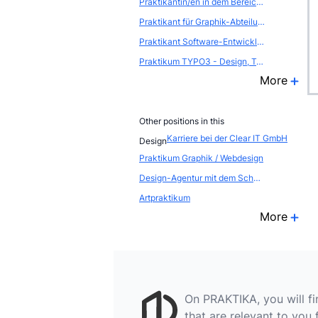
Praktikantin/en in dem Bereich Web-Seiten-Gestaltung / Internet-Produktion
Praktikant für Graphik-Abteilung
Praktikant Software-Entwicklung
Praktikum TYPO3 - Design, Templates, Extensions
More
Other positions in this
Karriere bei der Clear IT GmbH
Design
Praktikum Graphik / Webdesign
Design-Agentur mit dem Schwerpunkt Innenarchitektur bietet Praktikum
Artpraktikum
More
On PRAKTIKA, you will f
that are relevant to you 