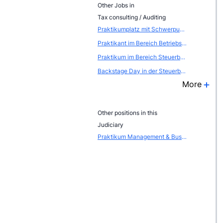
Other Jobs in
Tax consulting / Auditing
Praktikumplatz mit Schwerpunkt Steuerberatung und Wirtschaftspr&uuml;fung
Praktikant im Bereich Betriebswirtschaft
Praktikum im Bereich Steuerberatung / Wirtschaftspr&uuml;fung
Backstage Day in der Steuerberatung - GER00091
More
Other positions in this
Judiciary
Praktikum Management & Business Development