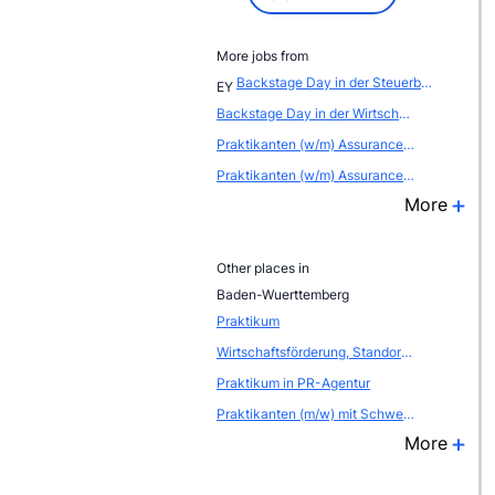
More jobs from
Backstage Day in der Steuerberatung - GER00091
EY
Backstage Day in der Wirtschaftspr&uuml;fung - GER0009B
Praktikanten (w/m) Assurance / K&ouml;ln - KLN00054
Praktikanten (w/m) Assurance / Hannover - HAN0005P
More
Other places in
Baden-Wuerttemberg
Praktikum
Wirtschaftsförderung, Standort- und Citymarketing
Praktikum in PR-Agentur
Praktikanten (m/w) mit Schwerpunkt Videoproduktion für unser Internet-Portal und unsere Web-Agentur
More