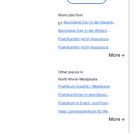
More jobs from
Backstage Day in der Steuerberatung - GER00091
EY
Backstage Day in der Wirtschaftspr&uuml;fung - GER0009B
Praktikanten (w/m) Assurance / K&ouml;ln - KLN00054
Praktikanten (w/m) Assurance / Hannover - HAN0005P
More
Other places in
North Rhine-Westphalia
Praktikum Graphik / Webdesign
Praktikantin/en in dem Bereich Web-Seiten-Gestaltung / Internet-Produktion
Praktikum in Event- und Promotionagentur
Halb-/Jahrespraktikum für Werbung und Direktmarketing
More