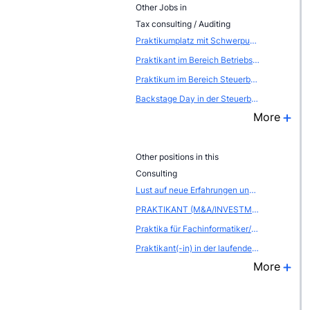
Other Jobs in
Tax consulting / Auditing
Praktikumplatz mit Schwerpunkt Steuerberatung und Wirtschaftspr&uuml;fung
Praktikant im Bereich Betriebswirtschaft
Praktikum im Bereich Steuerberatung / Wirtschaftspr&uuml;fung
Backstage Day in der Steuerberatung - GER00091
More
Other positions in this
Consulting
Lust auf neue Erfahrungen und spannende Herausforderungen? Dann komm zu uns als Werksstudent (m/w/d)
PRAKTIKANT (M&A/INVESTMENT BANKING) (M/W/D)
Praktika für Fachinformatiker/-in Systemintegration
Praktikant(-in) in der laufenden Projektarbeit
More