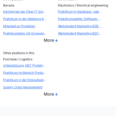
Bavaria
Electronics / Electrical engineering
Karriere bei der Clear IT GmbH
Praktikum in Hardware- oder Software-Entwicklung Medizintechnik / IT
Praktikum in der Abteilung Kommunikation - Öffentlichkeitsarbeit / Eventmarketing
Praktikumsstelle: Software-Entwicklung JAVA - Stammdaten
Mitarbeit an Projekten
Werkstudent Marketing B2B (m/w/div.)
Praktikumplatz mit Schwerpunkt Steuerberatung und Wirtschaftspr&uuml;fung
Werkstudent Marketing B2C (m/w/div.)
More
Other positions in this
Purchase / Logistics
Unterstützung .NET Projektentwicklung
Praktikum im Bereich Produkt-Management
Praktikum in der Einkaufsabteilung im Fair Trade- und Bio-Unternehmen
Supply Chain Management
More