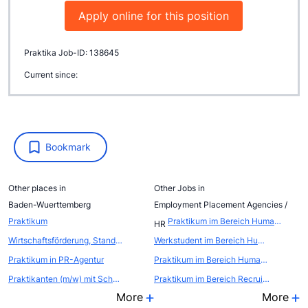
Apply online for this position
Praktika Job-ID: 138645
Current since:
Bookmark
Other places in
Other Jobs in
Baden-Wuerttemberg
Employment Placement Agencies /
Praktikum
Praktikum im Bereich Human Resources/Personalvermittlung in Berlin (m/w)
HR
Wirtschaftsförderung, Standort- und Citymarketing
Werkstudent im Bereich Human Resources/Personalvermittlung in Berlin (m/w)
Praktikum in PR-Agentur
Praktikum im Bereich Human Resources (m/w/d) | Hamburg, Berlin oder remote
Praktikanten (m/w) mit Schwerpunkt Videoproduktion für unser Internet-Portal und unsere Web-Agentur
Praktikum im Bereich Recruiting & Employer Branding (w/m/d)
More
More