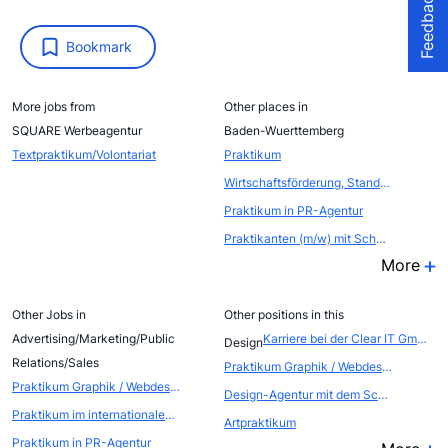
Feedback
Bookmark
More jobs from
Other places in
SQUARE Werbeagentur
Baden-Wuerttemberg
Textpraktikum/Volontariat
Praktikum
Wirtschaftsförderung, Standort- und Citymarketing
Praktikum in PR-Agentur
Praktikanten (m/w) mit Schwerpunkt Videoproduktion für unser Internet-Portal und unsere Web-Agentur
More
Other Jobs in
Other positions in this
Advertising/Marketing/Public
Karriere bei der Clear IT GmbH
Design
Relations/Sales
Praktikum Graphik / Webdesign
Praktikum Graphik / Webdesign
Design-Agentur mit dem Schwerpunkt Innenarchitektur bietet Praktikum
Praktikum im internationalen EVENTBEREICH (Atout France, die franz&ouml;sische Zentrale f&uuml;r Tourismus, Abteilung FRANCE CONVENTION BUREAU
Artpraktikum
Praktikum in PR-Agentur