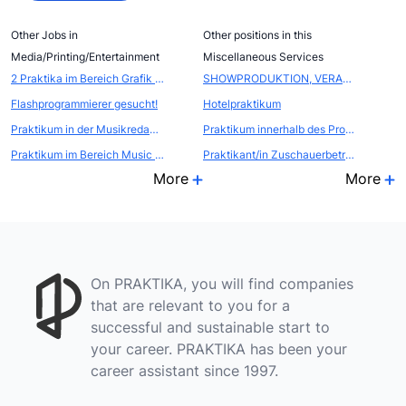
Other Jobs in
Other positions in this
Media/Printing/Entertainment
Miscellaneous Services
2 Praktika im Bereich Grafik / Marketing / Produkt-Management / Office
SHOWPRODUKTION, VERANSTALTUNGSMANAGEMENT
Flashprogrammierer gesucht!
Hotelpraktikum
Praktikum in der Musikredaktion von motor.de
Praktikum innerhalb des Projekts Atelierstipendium Zollverein
Praktikum im Bereich Music Management
Praktikant/in Zuschauerbetreuung
More
More
On PRAKTIKA, you will find companies
that are relevant to you for a
successful and sustainable start to
your career. PRAKTIKA has been your
career assistant since 1997.