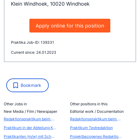
Klein Windhoek, 10020 Windhoek
Apply online for this position
Praktika Job-ID: 139331
Current since: 24.01.2023
Bookmark
Other Jobs in
Other positions in this
New Media / Film / Newspaper
Editorial work / Documentation
Redaktionspraktikum beim Publisher und Podcaster Netzpiloten
Redaktionspraktikum beim Publisher und Podcaster Netzpiloten
Praktikum in der Abteilung Kommunikation - Öffentlichkeitsarbeit / Eventmarketing
Praktikum Testredaktion
Praktikanten (m/w) mit Schwerpunkt Videoproduktion für unser Internet-Portal und unsere Web-Agentur
Projektbezogenes Redaktionspraktikum