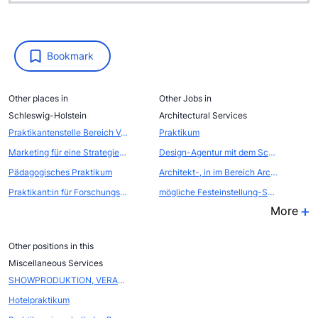
Bookmark
Other places in
Other Jobs in
Schleswig-Holstein
Architectural Services
Praktikantenstelle Bereich Vermarktung Naturschutzbetrieb
Praktikum
Marketing für eine Strategieberatung
Design-Agentur mit dem Schwerpunkt Innenarchitektur bietet Praktikum
Pädagogisches Praktikum
Architekt-, in im Bereich Architektur gesucht
Praktikant:in für Forschungs- und Beratungsvorhaben "kommunale Zukunftsgestaltung" ab 17. Mai 2025
mögliche Festeinstellung-Schichtleiter-Storemanager
More
Other positions in this
Miscellaneous Services
SHOWPRODUKTION, VERANSTALTUNGSMANAGEMENT
Hotelpraktikum