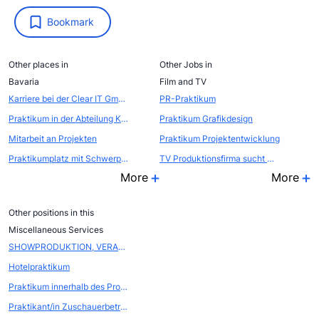
Bookmark
Other places in
Other Jobs in
Bavaria
Film and TV
Karriere bei der Clear IT GmbH
PR-Praktikum
Praktikum in der Abteilung Kommunikation - Öffentlichkeitsarbeit / Eventmarketing
Praktikum Grafikdesign
Mitarbeit an Projekten
Praktikum Projektentwicklung
Praktikumplatz mit Schwerpunkt Steuerberatung und Wirtschaftspr&uuml;fung
TV Produktionsfirma sucht Nachwuchs für Projektentwicklung / Recherche
More
More
Other positions in this
Miscellaneous Services
SHOWPRODUKTION, VERANSTALTUNGSMANAGEMENT
Hotelpraktikum
Praktikum innerhalb des Projekts Atelierstipendium Zollverein
Praktikant/in Zuschauerbetreuung